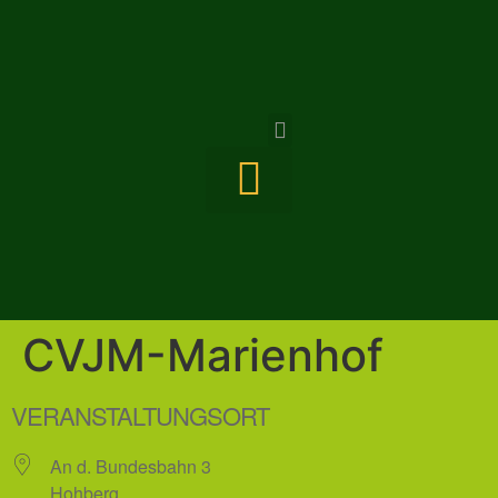
VERANSTALTUNGEN & ANGEBOTE
CVJM-Marienhof
VERANSTALTUNGSORT
An d. Bundesbahn 3
Hohberg