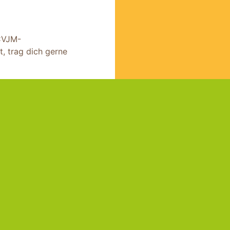
 CVJM-
 trag dich gerne
Folge uns auf
Impress
.