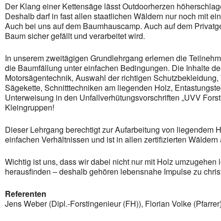
Der Klang einer Kettensäge lässt Outdoorherzen höherschlage
Deshalb darf in fast allen staatlichen Wäldern nur noch mit 
Auch bei uns auf dem Baumhauscamp. Auch auf dem Privatge
Baum sicher gefällt und verarbeitet wird.
In unserem zweitägigen Grundlehrgang erlernen die Teilneh
die Baumfällung unter einfachen Bedingungen. Die Inhalte d
Motorsägentechnik, Auswahl der richtigen Schutzbekleidung,
Sägekette, Schnitttechniken am liegenden Holz, Entastungste
Unterweisung in den Unfallverhütungsvorschriften „UVV Forst
Kleingruppen!
Dieser Lehrgang berechtigt zur Aufarbeitung von liegendem 
einfachen Verhältnissen und ist in allen zertifizierten Wäldern
Wichtig ist uns, dass wir dabei nicht nur mit Holz umzugehe
herausfinden – deshalb gehören lebensnahe Impulse zu chri
Referenten
Jens Weber (Dipl.-Forstingenieur (FH)), Florian Volke (Pfarrer