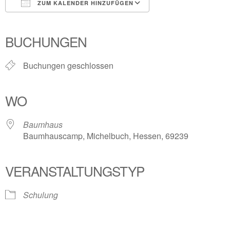
ZUM KALENDER HINZUFÜGEN
ICS herunterladen
Google Kalender
iCalendar
Office 365
Outlook Live
BUCHUNGEN
Buchungen geschlossen
WO
Baumhaus
Baumhauscamp, Michelbuch, Hessen, 69239
VERANSTALTUNGSTYP
Schulung