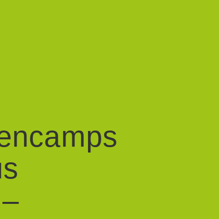
dencamps
us
 –