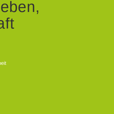
leben,
ft
eit